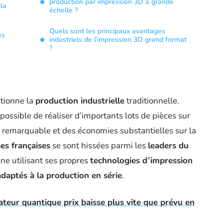
production par impression 3D à grande
la
échelle ?
Quels sont les principaux avantages
es
industriels de l’impression 3D grand format
?
tionne la
production industrielle
traditionnelle.
t possible de réaliser d’importants lots de pièces sur
é remarquable et des économies substantielles sur la
es françaises
se sont hissées parmi les
leaders du
e utilisant ses propres
technologies d’impression
adaptés à la production en série
.
ateur quantique prix baisse plus vite que prévu en