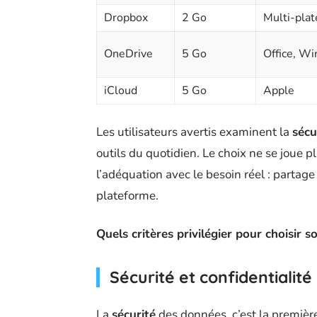
Dropbox
2 Go
Multi-pla
OneDrive
5 Go
Office, Wi
iCloud
5 Go
Apple
Les utilisateurs avertis examinent la
sécu
outils du quotidien. Le choix ne se joue 
l’adéquation avec le besoin réel : partage
plateforme.
Quels critères privilégier pour choisir s
Sécurité et confidentialité 
La
sécurité
des données, c’est la premièr